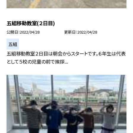
五組移動教室(２日目)
公開日
2022/04/28
更新日
2022/04/28
五組
五組移動教室２日目は朝会からスタートです。６年生は代表
として５校の児童の前で挨拶...