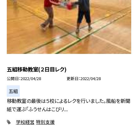
五組移動教室(２日目レク)
公開日
2022/04/28
更新日
2022/04/28
五組
移動教室の最後は５校によるレクを行いました。風船を新聞
紙で運ぶ「ふうせんはこびリ...
学校経営
特別支援