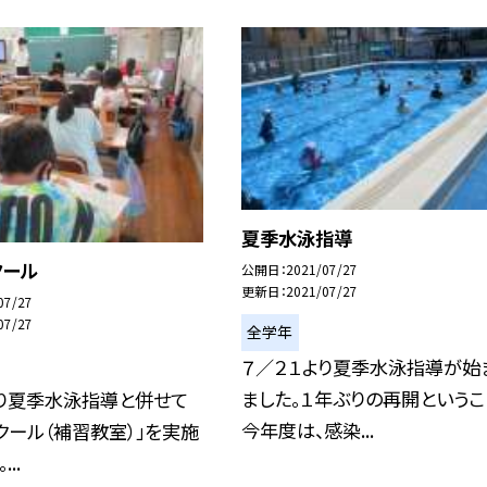
夏季水泳指導
クール
公開日
2021/07/27
更新日
2021/07/27
07/27
07/27
全学年
７／２１より夏季水泳指導が始
ました。１年ぶりの再開というこ
より夏季水泳指導と併せて
今年度は、感染...
クール（補習教室）」を実施
..