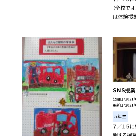
（全校でオ
は体験授業）
ＳＮＳ授業
公開日
2021/
更新日
2021/
５年生
７／１５に
関する授