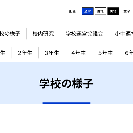
配色
通常
白地
黒地
文字
校の様子
校内研究
学校運営協議会
小中連
年生
２年生
３年生
４年生
５年生
６
学校の様子