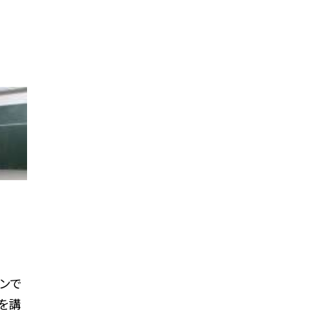
インで
を講