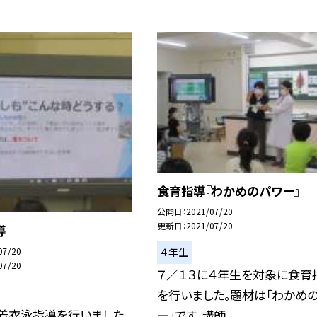
食育指導『わかめのパワー』
公開日
2021/07/20
更新日
2021/07/20
導
４年生
07/20
07/20
７／１３に４年生を対象に食育
を行いました。題材は「わかめ
着衣泳指導を行いました。
ー」です。講師...