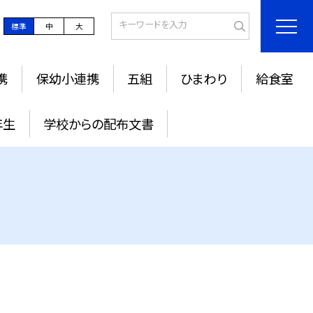
標準
中
大
携
保幼小連携
五組
ひまわり
給食室
年生
学校からの配布文書