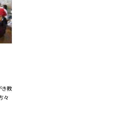
がき教
方々