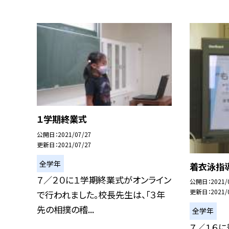
１学期終業式
公開日
2021/07/27
更新日
2021/07/27
全学年
着衣泳指
７／２０に１学期終業式がオンライン
公開日
2021/
更新日
2021/
で行われました。校長先生は、「３年
先の相撲の稽...
全学年
７／１６に