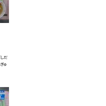
ぼしだ
 ぎゅ