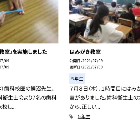
教室」を実施しました
はみがき教室
07/09
公開日
2021/07/09
07/09
更新日
2021/07/09
５年生
木）歯科校医の鯉沼先生、
７月８日（木）、１時間目にはみ
科衛生士会より7名の歯科
室がありました。歯科衛生士の
し...
から、正しい...
５年生