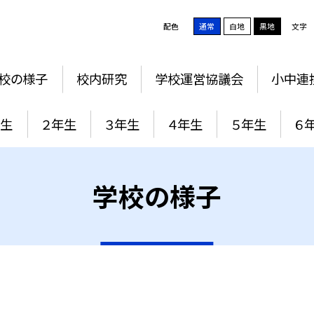
配色
通常
白地
黒地
文字
校の様子
校内研究
学校運営協議会
小中連
年生
２年生
３年生
４年生
５年生
６
学校の様子