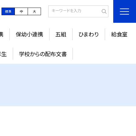
標準
中
大
携
保幼小連携
五組
ひまわり
給食室
年生
学校からの配布文書