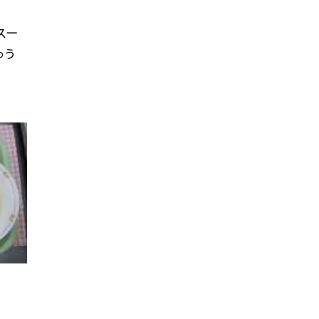
スー
ゅう