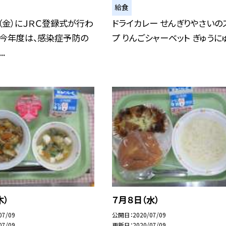
給食
（金）にＪＲＣ登録式が行わ
ドライカレー せんぎりやさいの
 今年度は、感染症予防の
プ りんごシャーベット ぎゅうに
.
木）
７月８日（水）
07/09
公開日
2020/07/09
07/09
更新日
2020/07/09