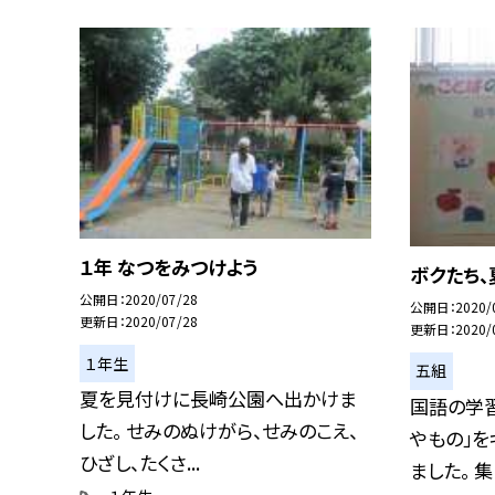
１年 なつをみつけよう
ボクたち
公開日
2020/07/28
公開日
2020/
更新日
2020/07/28
更新日
2020/
１年生
五組
夏を見付けに長崎公園へ出かけま
国語の学
した。 せみのぬけがら、せみのこえ、
やもの」
ひざし、たくさ...
ました。 集ま