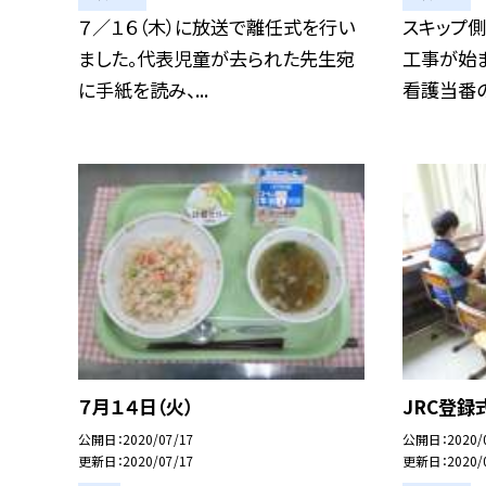
７／１６（木）に放送で離任式を行い
スキップ
ました。代表児童が去られた先生宛
工事が始ま
に手紙を読み、...
看護当番の
７月１４日（火）
JRC登録
公開日
2020/07/17
公開日
2020/
更新日
2020/07/17
更新日
2020/