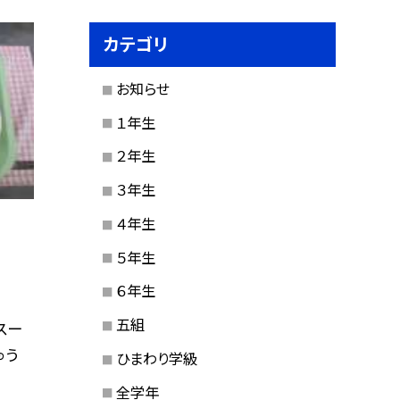
カテゴリ
お知らせ
１年生
２年生
３年生
４年生
５年生
６年生
五組
スー
ゅう
ひまわり学級
全学年