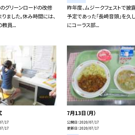
側のグリーンロードの改修
昨年度、ムジークフェストで披
りました。休み時間には、
予定であった「長崎音頭」を久
教員...
にコーラス部...
式
7月13日（月）
07/17
公開日
2020/07/17
07/17
更新日
2020/07/17