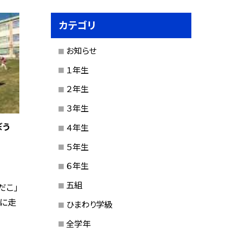
カテゴリ
お知らせ
１年生
２年生
３年生
ぼう
４年生
５年生
６年生
五組
だこ」
気に走
ひまわり学級
全学年