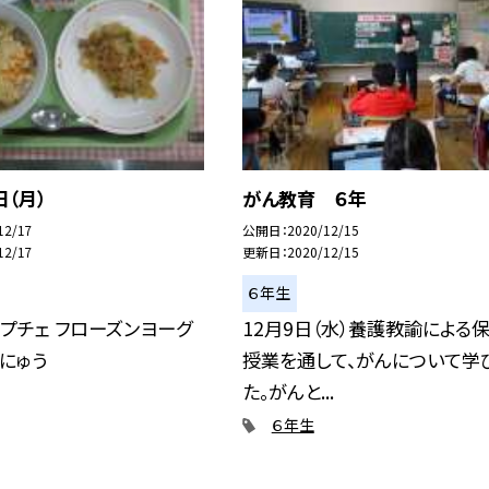
日（月）
がん教育 ６年
12/17
公開日
2020/12/15
12/17
更新日
2020/12/15
６年生
ャプチェ フローズンヨーグ
12月9日（水）養護教諭による
うにゅう
授業を通して、がんについて学
た。がんと...
６年生