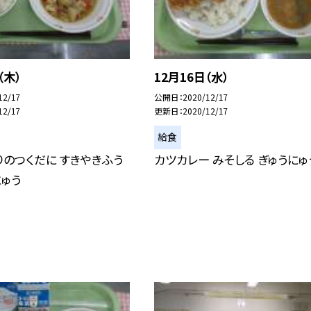
（木）
12月16日（水）
12/17
公開日
2020/12/17
12/17
更新日
2020/12/17
給食
りのつくだに すきやきふう
カツカレー みそしる ぎゅうにゅ
にゅう