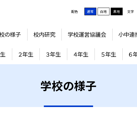
配色
通常
白地
黒地
文字
校の様子
校内研究
学校運営協議会
小中連
年生
２年生
３年生
４年生
５年生
６
学校の様子