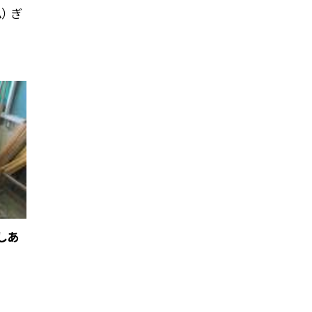
） ぎ
しあ