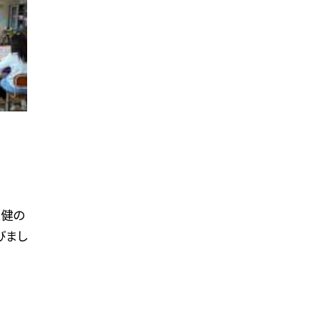
保健の
びまし