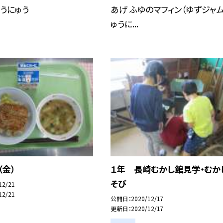
ゅうにゅう
あげ ふゆのマフィン（ゆずジャム
ゅうに...
（金）
１年 長崎むかし館見学・むか
そび
12/21
12/21
公開日
2020/12/17
更新日
2020/12/17