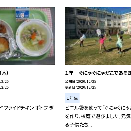
（木）
１年 ぐにゃぐにゃだこであそ
12/25
公開日
2020/12/25
12/25
更新日
2020/12/25
１年生
ド フライドチキン ポトフ ぎ
ビニル袋を使って「ぐにゃぐにゃ
を作り、校庭で遊びました。元
る子供たち...