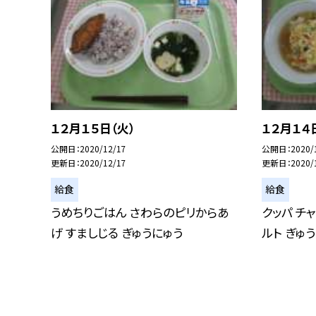
１２月１５日（火）
１２月１４
公開日
2020/12/17
公開日
2020/
更新日
2020/12/17
更新日
2020/
給食
給食
うめちりごはん さわらのピリからあ
クッパ チ
げ すましじる ぎゅうにゅう
ルト ぎゅ