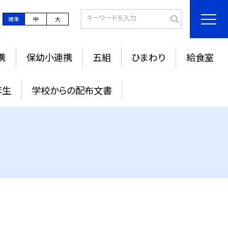
標準
中
大
携
保幼小連携
五組
ひまわり
給食室
年生
学校からの配布文書