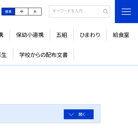
標準
中
大
携
保幼小連携
五組
ひまわり
給食室
年生
学校からの配布文書
開く