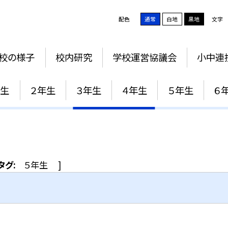
配色
通常
白地
黒地
文字
校の様子
校内研究
学校運営協議会
小中連
５年生
年生
２年生
３年生
４年生
５年生
６
タグ:
５年生
]