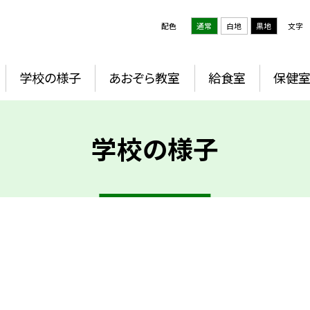
配色
通常
白地
黒地
文字
学校の様子
あおぞら教室
給食室
保健
学校の様子