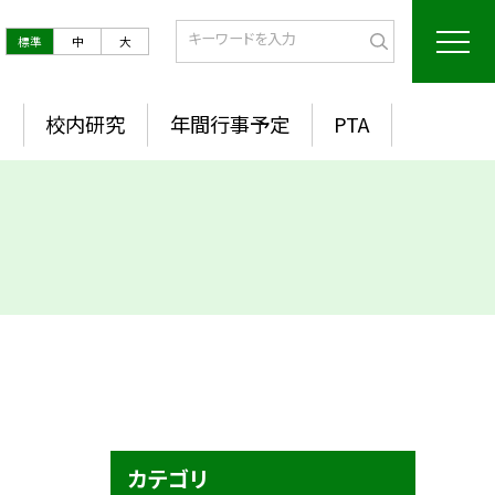
標準
中
大
室
校内研究
年間行事予定
PTA
カテゴリ