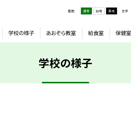
配色
通常
白地
黒地
文字
学校の様子
あおぞら教室
給食室
保健
学校の様子