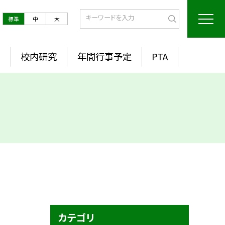
標準
中
大
室
校内研究
年間行事予定
PTA
カテゴリ