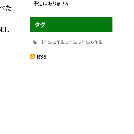
予定はありません
べた
タグ
まし
1年生
２年生
３年生
５年生
６年生
RSS