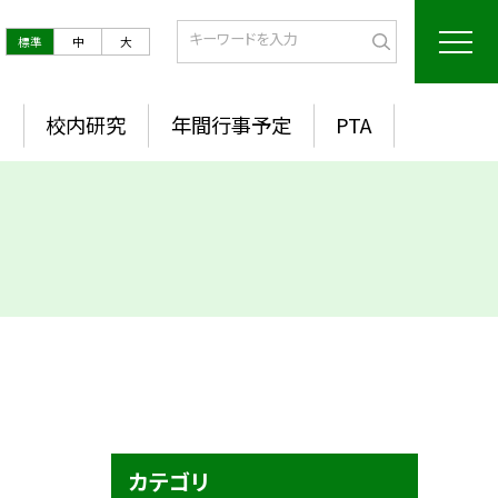
標準
中
大
室
校内研究
年間行事予定
PTA
カテゴリ