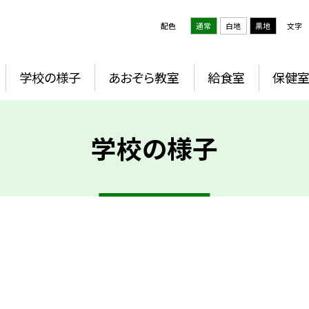
配色
通常
白地
黒地
文字
学校の様子
あおぞら教室
給食室
保健
学校の様子