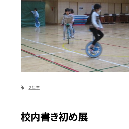
２年生
校内書き初め展