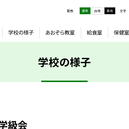
配色
通常
白地
黒地
文字
学校の様子
あおぞら教室
給食室
保健
学校の様子
ン学級会