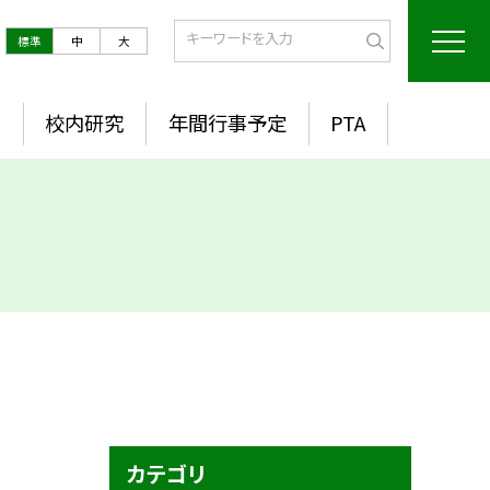
標準
中
大
室
校内研究
年間行事予定
PTA
カテゴリ