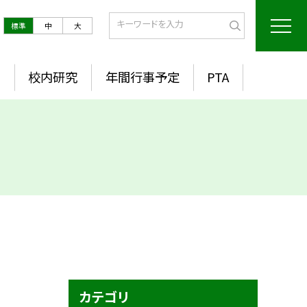
標準
中
大
室
校内研究
年間行事予定
PTA
カテゴリ