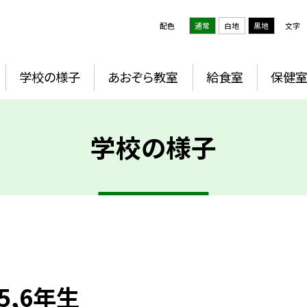
配色
通常
白地
黒地
文字
学校の様子
あおぞら教室
給食室
保健
学校の様子
5,6年生