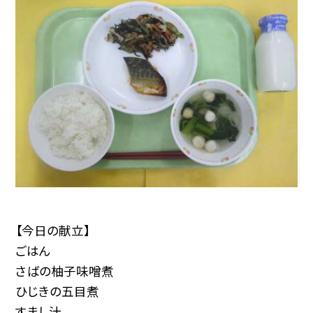
【今日の献立】
ごはん
さばの柚子味噌煮
ひじきの五目煮
すまし汁