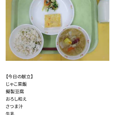
【今日の献立】
じゃこ菜飯
擬製豆腐
おろし和え
さつま汁
牛乳