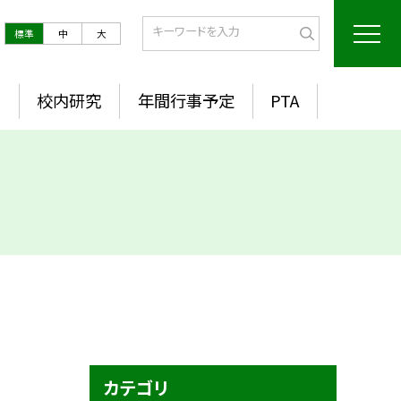
標準
中
大
室
校内研究
年間行事予定
PTA
カテゴリ