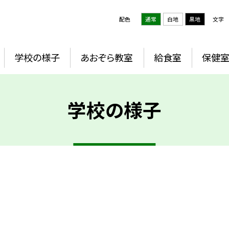
配色
通常
白地
黒地
文字
学校の様子
あおぞら教室
給食室
保健
学校の様子