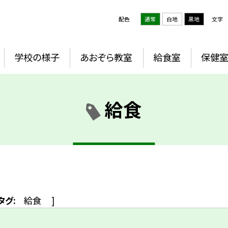
配色
通常
白地
黒地
文字
学校の様子
あおぞら教室
給食室
保健
給食
タグ:
給食
]