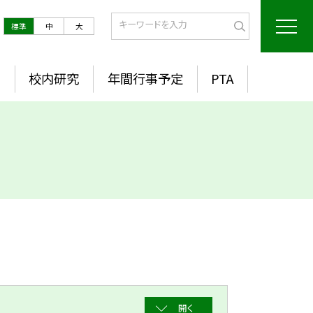
標準
中
大
室
校内研究
年間行事予定
PTA
開く