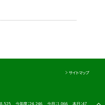
サイトマップ
8,525
今年度：
24,246
今月：
1,066
本日：
47