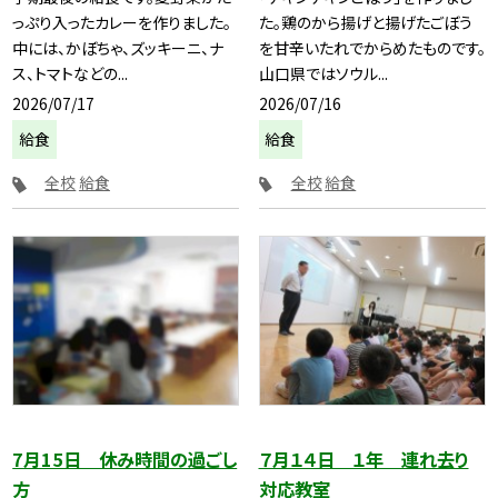
っぷり入ったカレーを作りました。
た。鶏のから揚げと揚げたごぼう
中には、かぼちゃ、ズッキーニ、ナ
を甘辛いたれでからめたものです。
ス、トマトなどの...
山口県ではソウル...
2026/07/17
2026/07/16
給食
給食
全校
給食
全校
給食
7月15日 休み時間の過ごし
７月１４日 １年 連れ去り
方
対応教室