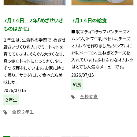
７月１４日 ２年「めざせいき
７月１４日の給食
ものはかせ」
■献立チョコチップパンチーズオ
ムレツポトフ牛乳 今日は、チーズ
２年生は、生活科の学習で「めざせ
オムレツを作りました。シンプルに
野さいづくり名人」でミニトマトを
卵にベーコン、玉ねぎとチーズを
育てています。ぐんぐん大きくなり、
入れています。ふわふわなオムレツ
真っ赤なトマトになってきて、少し
はとても人気なメニューです。
ずつ収穫をしています。お家に持っ
2026/07/15
て帰り、「サラダにして食べたら美
味しか...
給食
2026/07/15
全校
給食
２年生
全校
２年生