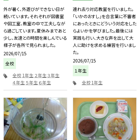
外が暑く、外遊びができない日が
連れ去り対応教室を行いました。
続いています。それぞれが図書室
「いかのおすし」を合言葉に不審者
や図工室、教室の中で工夫しなが
にあったときにどういう対応をした
ら過ごしています。夏休みまであと
らよいかを学びました。最後には
少し、友達との時間を楽しんでいる
実践も行い、大きな声を出して大
様子が各所で見られました。
人に助けを求める練習を行いまし
た。
2026/07/15
2026/07/15
全校
１年生
全校
1年生
２年生
３年生
４年生
５年生
６年生
全校
1年生