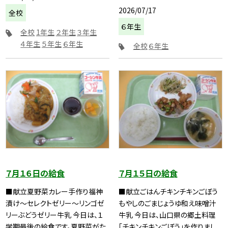
2026/07/17
全校
６年生
全校
1年生
２年生
３年生
４年生
５年生
６年生
全校
６年生
７月１６日の給食
７月１５日の給食
■献立夏野菜カレー手作り福神
■献立ごはんチキンチキンごぼう
漬け～セレクトゼリー～リンゴゼ
もやしのごまじょうゆ和え味噌汁
リーぶどうゼリー牛乳 今日は、１
牛乳 今日は、山口県の郷土料理
学期最後の給食です。夏野菜がた
「チキンチキンごぼう」を作りまし