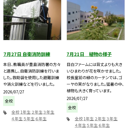
７月27日 自衛消防訓練
7月21日 植物の様子
本日、教職員が豊島消防署の方々
目白ファームには背丈よりも大き
と連携し、自衛消防訓練を行いま
いひまわりが花を咲かせました。
した。救助袋を使用した避難訓練
校長室前の緑のカーテンでは、ゴ
や消火訓練などを行いました。
ーヤの実がなりました。猛暑の中、
植物も大きく育っています。
2026/07/27
2026/07/27
全校
全校
全校
1年生
２年生
３年生
４年生
５年生
６年生
全校
1年生
２年生
３年生
４年生
５年生
６年生