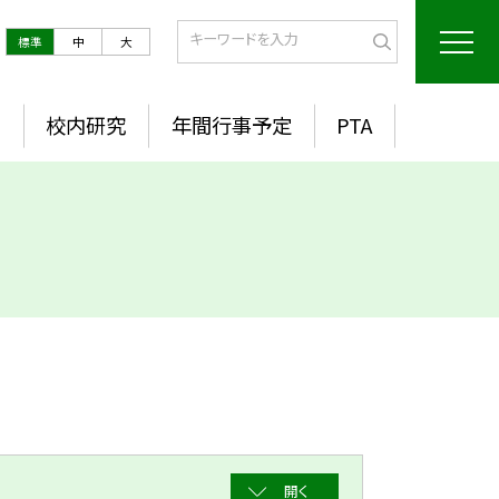
標準
中
大
室
校内研究
年間行事予定
PTA
開く