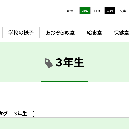
配色
通常
白地
黒地
文字
学校の様子
あおぞら教室
給食室
保健
３年生
タグ:
３年生
]