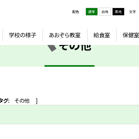
配色
通常
白地
黒地
文字
学校の様子
あおぞら教室
給食室
保健
その他
タグ:
その他
]