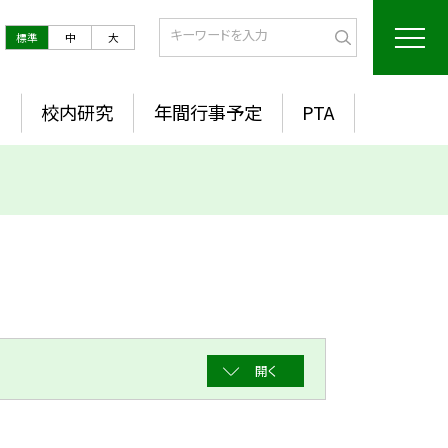
標準
中
大
室
校内研究
年間行事予定
PTA
開く