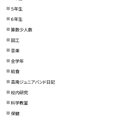
５年生
６年生
算数少人数
図工
音楽
全学年
給食
高南ジュニアバンド日記
校内研究
科学教室
保健