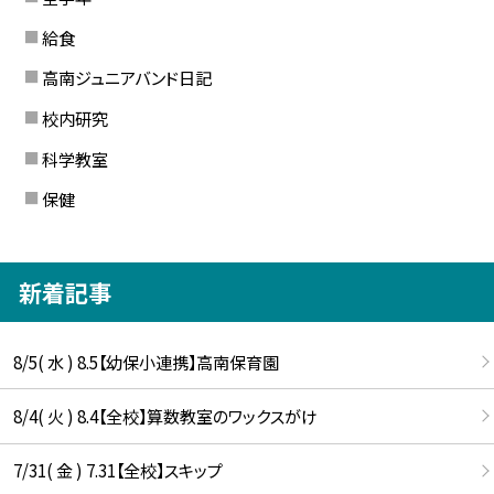
給食
高南ジュニアバンド日記
校内研究
科学教室
保健
新着記事
8/5( 水 ) 8.5【幼保小連携】高南保育園
8/4( 火 ) 8.4【全校】算数教室のワックスがけ
7/31( 金 ) 7.31【全校】スキップ