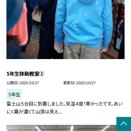
5年生移動教室②
公開日
2025/10/27
更新日
2025/10/27
５年生
富士山５合目に到着しました。気温４度！寒かったです。あい
にく霧が濃くて山頂は見え...