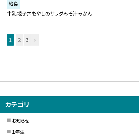
給食
牛乳親子丼もやしのサラダみそ汁みかん
1
2
3
»
カテゴリ
お知らせ
１年生