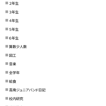
２年生
３年生
４年生
５年生
６年生
算数少人数
図工
音楽
全学年
給食
高南ジュニアバンド日記
校内研究