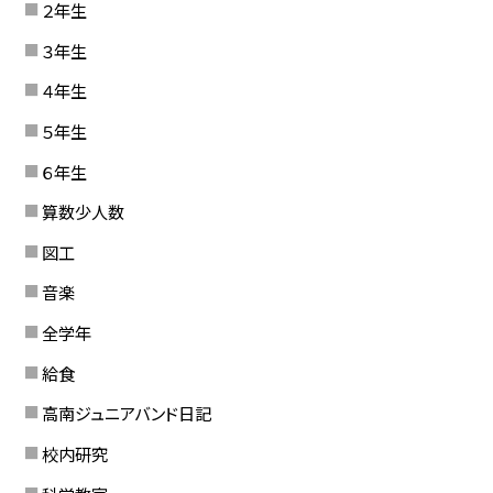
２年生
３年生
４年生
５年生
６年生
算数少人数
図工
音楽
全学年
給食
高南ジュニアバンド日記
校内研究