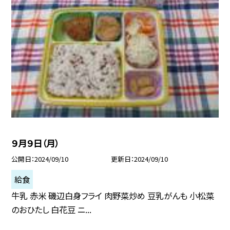
９月９日（月）
公開日
2024/09/10
更新日
2024/09/10
給食
牛乳 赤米 磯辺白身フライ 肉野菜炒め 豆乳がんも 小松菜
のおひたし 白花豆 ニ...