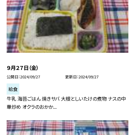
９月２７日（金）
公開日
2024/09/27
更新日
2024/09/27
給食
牛乳 海苔ごはん 焼きサバ 大根としいたけの煮物 ナスの中
華炒め オクラのおかか...