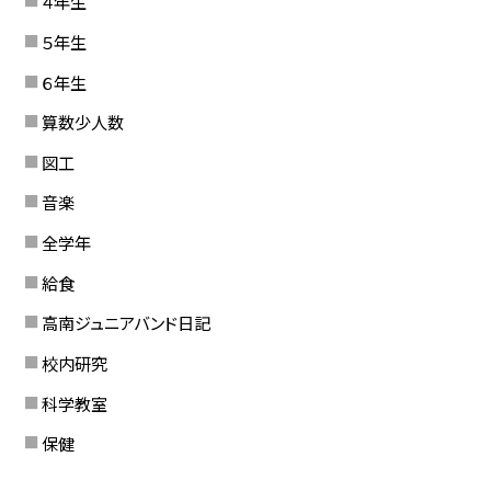
４年生
５年生
６年生
算数少人数
図工
音楽
全学年
給食
高南ジュニアバンド日記
校内研究
科学教室
保健