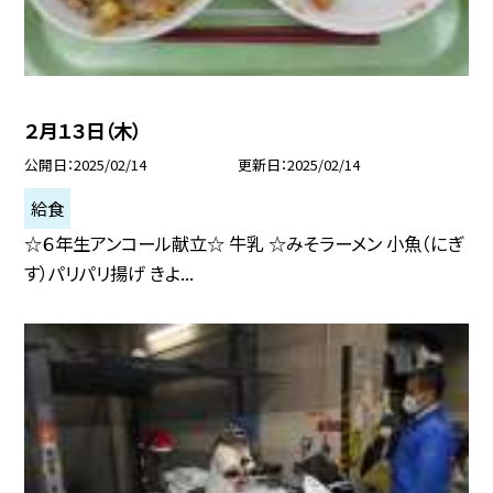
２月１３日（木）
公開日
2025/02/14
更新日
2025/02/14
給食
☆６年生アンコール献立☆ 牛乳 ☆みそラーメン 小魚（にぎ
す）パリパリ揚げ きよ...