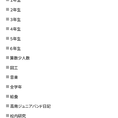
２年生
３年生
４年生
５年生
６年生
算数少人数
図工
音楽
全学年
給食
高南ジュニアバンド日記
校内研究