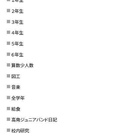
２年生
３年生
４年生
５年生
６年生
算数少人数
図工
音楽
全学年
給食
高南ジュニアバンド日記
校内研究