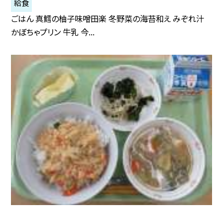
給食
ごはん 真鱈の柚子味噌田楽 冬野菜の海苔和え みぞれ汁
かぼちゃプリン 牛乳 今...