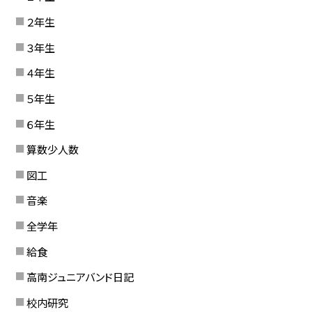
２年生
３年生
４年生
５年生
６年生
算数少人数
図工
音楽
全学年
給食
高南ジュニアバンド日記
校内研究