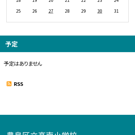
25
26
27
28
29
30
31
予定
予定はありません
RSS
豊島区立高南小学校