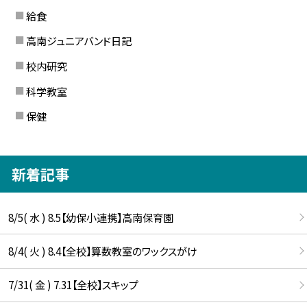
給食
高南ジュニアバンド日記
校内研究
科学教室
保健
新着記事
8/5( 水 ) 8.5【幼保小連携】高南保育園
8/4( 火 ) 8.4【全校】算数教室のワックスがけ
7/31( 金 ) 7.31【全校】スキップ