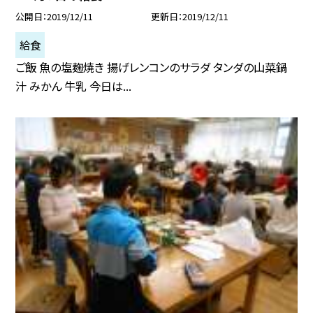
公開日
2019/12/11
更新日
2019/12/11
給食
ご飯 魚の塩麹焼き 揚げレンコンのサラダ タンダの山菜鍋
汁 みかん 牛乳 今日は...