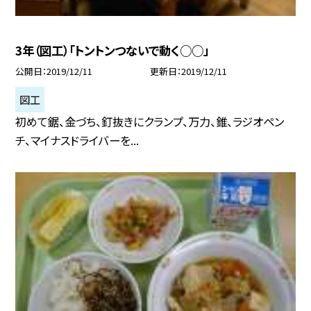
3年（図工）「トントンつないで動く○○」
公開日
2019/12/11
更新日
2019/12/11
図工
初めて鋸、金づち、釘抜きにクランプ、万力、錐、ラジオペン
チ、マイナスドライバーを...