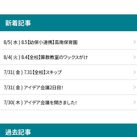
新着記事
8/5( 水 ) 8.5【幼保小連携】高南保育園
8/4( 火 ) 8.4【全校】算数教室のワックスがけ
7/31( 金 ) 7.31【全校】スキップ
7/31( 金 ) アイデア会議2日目！
7/30( 木 ) アイデア会議を開きました！
過去記事