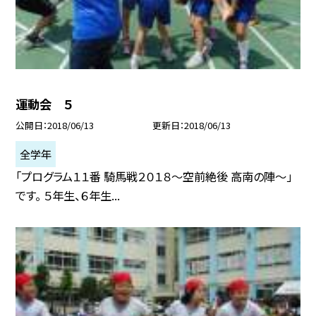
運動会 ５
公開日
2018/06/13
更新日
2018/06/13
全学年
「プログラム１１番 騎馬戦２０１８〜空前絶後 高南の陣〜」
です。 ５年生、６年生...