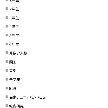
２年生
３年生
４年生
５年生
６年生
算数少人数
図工
音楽
全学年
給食
高南ジュニアバンド日記
校内研究