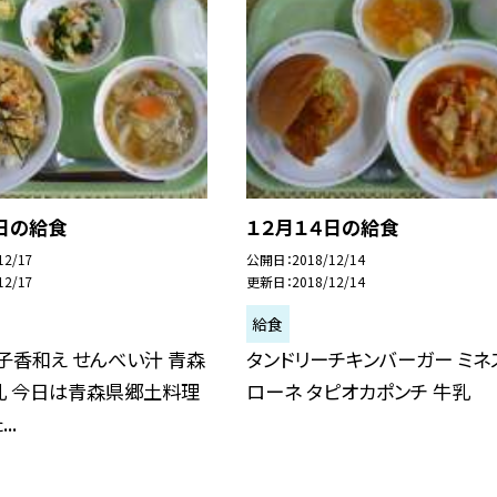
日の給食
１２月１４日の給食
12/17
公開日
2018/12/14
12/17
更新日
2018/12/14
給食
子香和え せんべい汁 青森
タンドリーチキンバーガー ミネ
乳 今日は青森県郷土料理
ローネ タピオカポンチ 牛乳
..