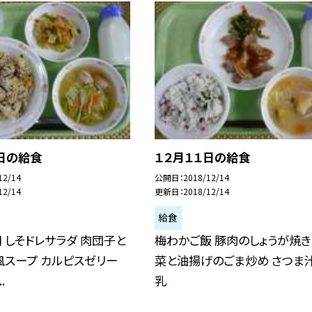
日の給食
１２月１１日の給食
12/14
公開日
2018/12/14
12/14
更新日
2018/12/14
給食
 しそドレサラダ 肉団子と
梅わかご飯 豚肉のしょうが焼き
スープ カルピスゼリー
菜と油揚げのごま炒め さつま汁
.
乳