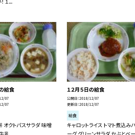
１...
日の給食
１２月５日の給食
12/07
公開日
2018/12/07
12/07
更新日
2018/12/07
給食
 オクトパスサラダ 味噌
キャロットライス トマト煮込み
 牛乳
ーグ グリーンサラダ かぶとベ