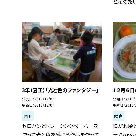
と深めたい！ 
3年（図工）「光と色のファンタジー」
１２月６
公開日
2018/12/07
公開日
2018/
更新日
2018/12/07
更新日
2018/
図工
給食
セロハンとトレーシングペーパーを
塩だれ豚丼
使って光と色を感じる作品を作って
汁 みかん