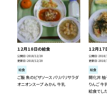
１２月１８日の給食
１２月１７
公開日
2018/12/20
公開日
2018/
更新日
2018/12/20
更新日
2018/
給食
給食
ご飯 魚のピザソース パリパリサラダ
開化丼 柚
オニオンスープ みかん 牛乳
りんご 牛
給食でした.