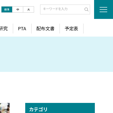
標準
中
大
研究
PTA
配布文書
予定表
カテゴリ