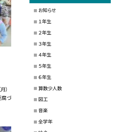
お知らせ
１年生
２年生
３年生
４年生
５年生
６年生
算数少人数
（月）
豆腐づ
図工
音楽
全学年