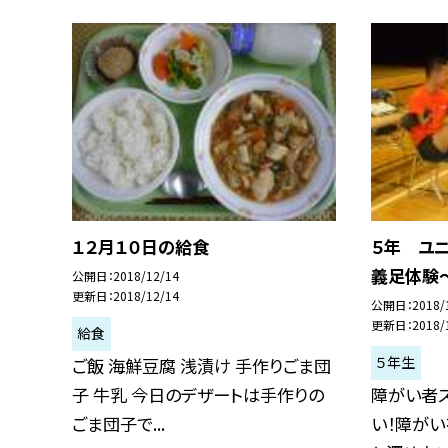
１２月１０日の給食
５年 ユ
義足体験
公開日
2018/12/14
更新日
2018/12/14
公開日
2018/
更新日
2018/
給食
５年生
ご飯 海鮮豆腐 浅漬け 手作りごま団
子 牛乳 今日のデザートは手作りの
障がい者
ごま団子で...
い！障が