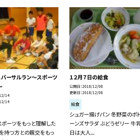
ニバーサルラン〜スポーツ
１２月７日の給食
〜
公開日
2018/12/08
更新日
2018/12/08
12/14
12/14
給食
シュガー揚げパン 冬野菜のポト
スポーツをもっと理解した
ーンズサラダ ぶどうゼリー 牛乳
いを持つ方との親交をもっ
日は大人...