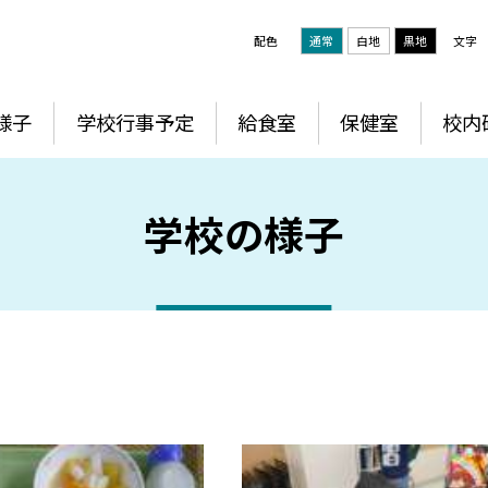
配色
通常
白地
黒地
文字
様子
学校行事予定
給食室
保健室
校内
学校の様子