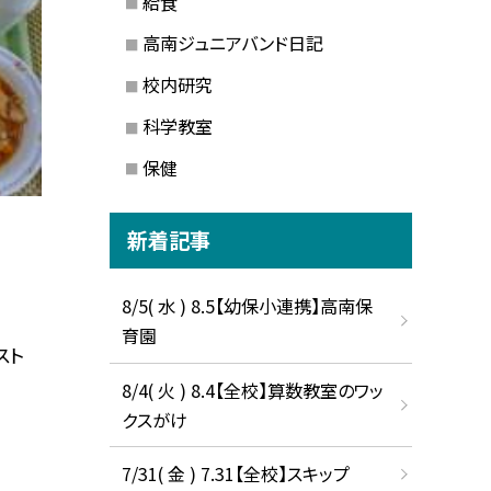
給食
高南ジュニアバンド日記
校内研究
科学教室
保健
新着記事
8/5( 水 ) 8.5【幼保小連携】高南保
育園
スト
8/4( 火 ) 8.4【全校】算数教室のワッ
クスがけ
7/31( 金 ) 7.31【全校】スキップ