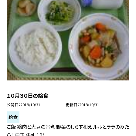
１０月３０日の給食
公開日
2018/10/31
更新日
2018/10/31
給食
ご飯 鶏肉と大豆の旨煮 野菜のしらす和え ルルとララのみた
らし白玉 牛乳 10/...