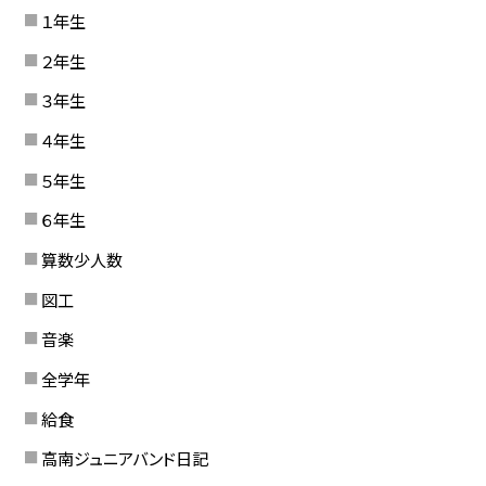
１年生
２年生
３年生
４年生
５年生
６年生
算数少人数
図工
音楽
全学年
給食
高南ジュニアバンド日記