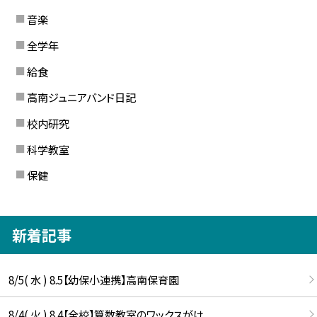
音楽
全学年
給食
高南ジュニアバンド日記
校内研究
科学教室
保健
新着記事
8/5( 水 ) 8.5【幼保小連携】高南保育園
8/4( 火 ) 8.4【全校】算数教室のワックスがけ