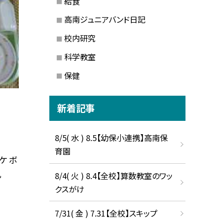
給食
高南ジュニアバンド日記
校内研究
科学教室
保健
新着記事
8/5( 水 ) 8.5【幼保小連携】高南保
育園
ケ ボ
乳
8/4( 火 ) 8.4【全校】算数教室のワッ
クスがけ
7/31( 金 ) 7.31【全校】スキップ