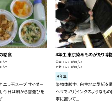
日の給食
4年生 東京染めものがたり博物
01/25
公開日
2018/01/25
01/25
更新日
2018/01/25
４年生
 ニラ玉スープ サイダー
染物体験中。 白生地に型紙を置
乳 今日は朝から雪遊びを
ヘラでノリ(インクのようなもの
..
寧に置いて...