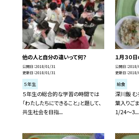
他の人と自分の違いって何？
１月３０
公開日
2018/01/31
公開日
2018/
更新日
2018/01/31
更新日
2018/
５年生
給食
５年生の総合的な学習の時間では
深川飯 む
「わたしたちにできること」と題して、
葉入りごま
共生社会を目指...
1/24〜3...