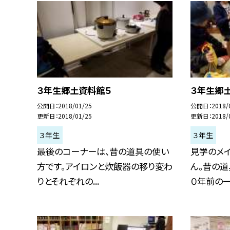
３年生郷土資料館５
３年生郷
公開日
2018/01/25
公開日
2018/
更新日
2018/01/25
更新日
2018/
３年生
３年生
最後のコーナーは、昔の道具の使い
見学のメ
方です。アイロンと炊飯器の移り変わ
ん。昔の道
りとそれぞれの...
０年前の一般