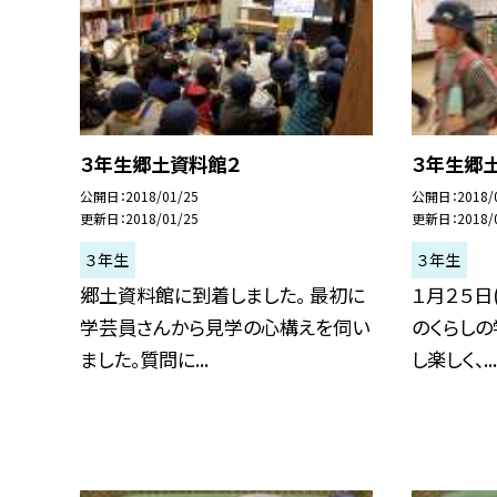
３年生郷土資料館２
３年生郷
公開日
2018/01/25
公開日
2018/
更新日
2018/01/25
更新日
2018/
３年生
３年生
郷土資料館に到着しました。 最初に
１月２５日
学芸員さんから見学の心構えを伺い
のくらし
ました。質問に...
し楽しく、...