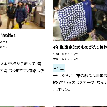
土資料館１
01/25
4年生 東京染めものがたり博物
01/25
公開日
2018/01/25
更新日
2018/01/25
(木)、学校から離れて、昔
４年生
の学習に出発です。道路は少
子供たちが、「布の触り心地最高
触っているのはスカーフ。 なんと
京オリン...