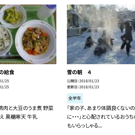
日の給食
雪の朝 ４
01/25
公開日
2018/01/23
01/25
更新日
2018/01/23
全学年
鶏肉と大豆のうま煮 野菜
「家の子、あまり体調良くないの
え 黒糖寒天 牛乳
に・・・」と心配されているおうち
もいらっしゃる...