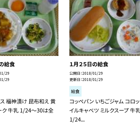
日の給食
１月２５日の給食
01/29
公開日
2018/01/29
01/29
更新日
2018/01/29
給食
ス 福神漬け 昆布和え 黄
コッペパン いちごジャム コロッ
ク 牛乳 1/24〜30は全
イルキャベツ ミルクスープ 牛
1/24...