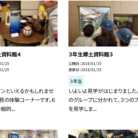
土資料館４
３年生郷土資料館３
01/25
公開日
2018/01/25
01/25
更新日
2018/01/25
３年生
インといえるかもしれませ
いよいよ見学がはじまりました。
具の体験コーナーです。６
のグループに分かれて、３つの
的...
を見学しま...