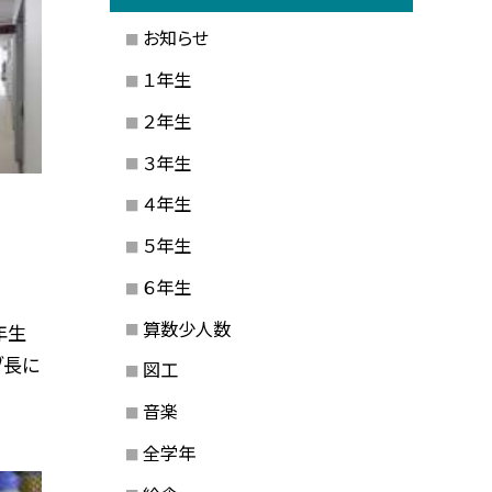
お知らせ
１年生
２年生
３年生
４年生
５年生
６年生
算数少人数
年生
ブ長に
図工
音楽
全学年