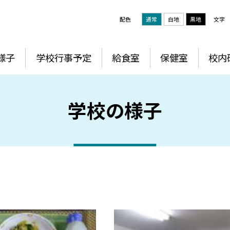
配色
通常
白地
黒地
文字
様子
学校行事予定
給食室
保健室
校内
学校の様子