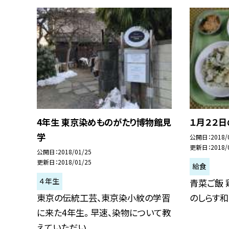
4年生 東京染めものがたり博物館見
１月２２
学
公開日
2018/
更新日
2018/
公開日
2018/01/25
更新日
2018/01/25
給食
４年生
青菜ご飯 
東京の伝統工芸、東京染小紋の学習
のしらす和
に来た4年生。 早速、染物について教
えていただい...