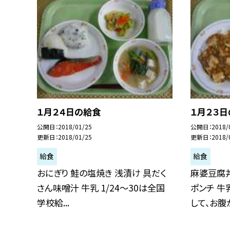
１月２４日の給食
１月２３
公開日
2018/01/25
公開日
2018/
更新日
2018/01/25
更新日
2018/
給食
給食
おにぎり 鮭の塩焼き 浅漬け 具だく
麻婆豆腐丼
さん味噌汁 牛乳 1/24〜30は全国
ポンチ 牛
学校給...
して、お腹が.