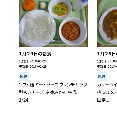
１月２９日の給食
１月２６
公開日
2018/01/29
公開日
2018/
更新日
2018/01/29
更新日
2018/
給食
給食
ソフト麺 ミートソース フレンチサラダ
カレーライ
型抜きチーズ 冷凍みかん 牛乳
桃 ミルメー
1/24...
国学...