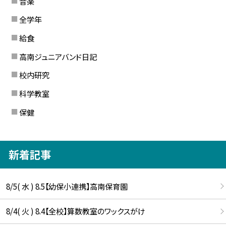
音楽
全学年
給食
高南ジュニアバンド日記
校内研究
科学教室
保健
新着記事
8/5( 水 ) 8.5【幼保小連携】高南保育園
8/4( 火 ) 8.4【全校】算数教室のワックスがけ