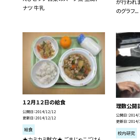
が行われま
ナツ 牛乳
のグラフ...
１２月１２日の給食
理数公開
公開日
2014/12/12
公開日
2014/
更新日
2014/12/12
更新日
2014/
給食
校内研究
★カミカミ献立★ ごまじゃこごはん