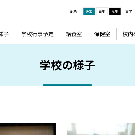
配色
通常
白地
黒地
文字
様子
学校行事予定
給食室
保健室
校内
学校の様子