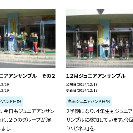
ュニアアンサンブル その２
１２月ジュニアアンサンブル
12/19
公開日
2014/12/19
12/19
更新日
2014/12/19
アバンド日記
高南ジュニアバンド日記
、今日もジュニアアンサン
２学期になり、４年生もジュニア
われ、２つのグループが演
サンブルに参加しています。今
し...
「ハピネス」を...