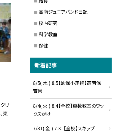
給食
高南ジュニアバンド日記
校内研究
科学教室
保健
新着記事
8/5( 水 ) 8.5【幼保小連携】高南保
育園
ドクリ
8/4( 火 ) 8.4【全校】算数教室のワッ
、東
クスがけ
7/31( 金 ) 7.31【全校】スキップ