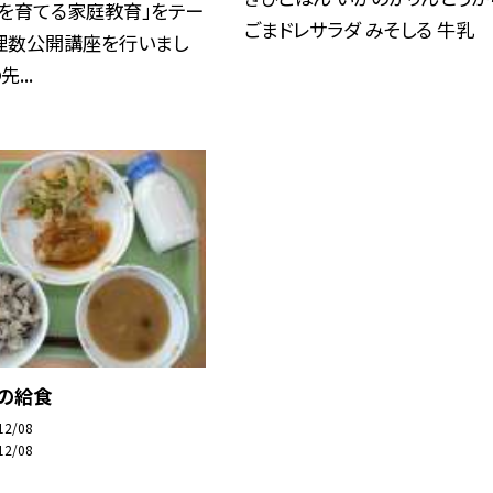
を育てる家庭教育」をテー
ごまドレサラダ みそしる 牛乳
、理数公開講座を行いまし
...
日の給食
12/08
12/08