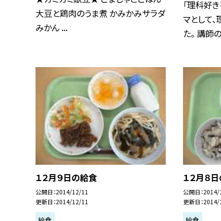
「理科好き
大豆と鶏肉のうま煮 かみかみサラダ
マとして
みかん ...
た。 講師の先
１２月９日の給食
１２月８
公開日
2014/12/11
公開日
2014/
更新日
2014/12/11
更新日
2014/
給食
給食