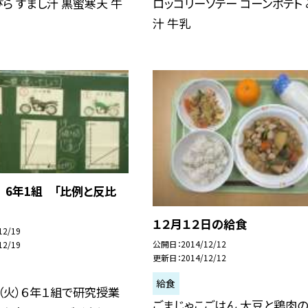
ら すまし汁 黒蜜寒天 牛
ロッコリーソテー コーンポテト 
汁 牛乳
6年1組 「比例と反比
１２月１２日の給食
12/19
公開日
2014/12/12
12/19
更新日
2014/12/12
給食
日（火）６年１組で研究授業
ごまじゃこごはん 大豆と鶏肉の