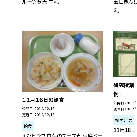
ルーツ寒天 牛乳
五目きんぴ
乳
研究授業 
例」
１２月１６日の給食
公開日
2014/
公開日
2014/12/19
更新日
2014/
更新日
2014/12/19
校内研究
給食
11月18
えびピラフ 白菜のスープ煮 豆腐ドー