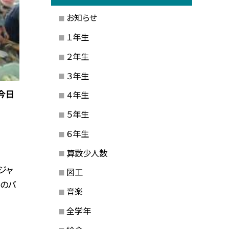
お知らせ
１年生
２年生
３年生
今日
４年生
５年生
６年生
算数少人数
ジャ
図工
養のバ
音楽
全学年