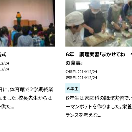
業式
６年 調理実習「まかせてね 
の食事」
12/24
12/24
公開日
2014/12/24
更新日
2014/12/24
６年生
日に、体育館で２学期終業
れました。校長先生からは
６年生は家庭科の調理実習で、
た...
ーマンポテトを作りました。栄
ランスを考えな...