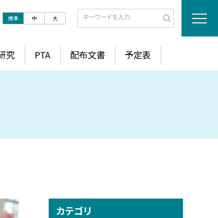
標準
中
大
研究
PTA
配布文書
予定表
カテゴリ