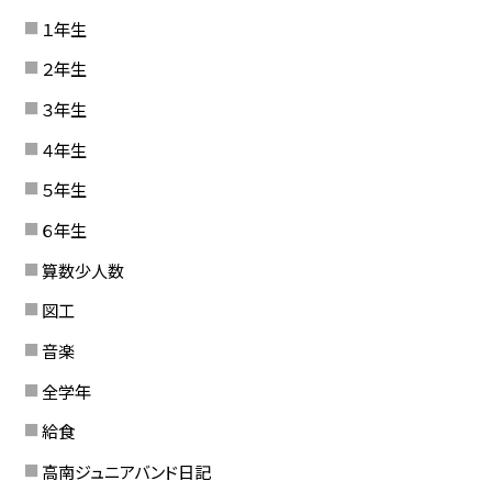
１年生
２年生
３年生
４年生
５年生
６年生
算数少人数
図工
音楽
全学年
給食
高南ジュニアバンド日記