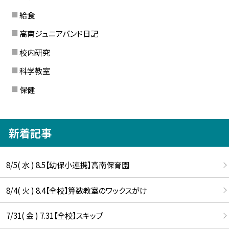
給食
高南ジュニアバンド日記
校内研究
科学教室
保健
新着記事
8/5( 水 ) 8.5【幼保小連携】高南保育園
8/4( 火 ) 8.4【全校】算数教室のワックスがけ
7/31( 金 ) 7.31【全校】スキップ