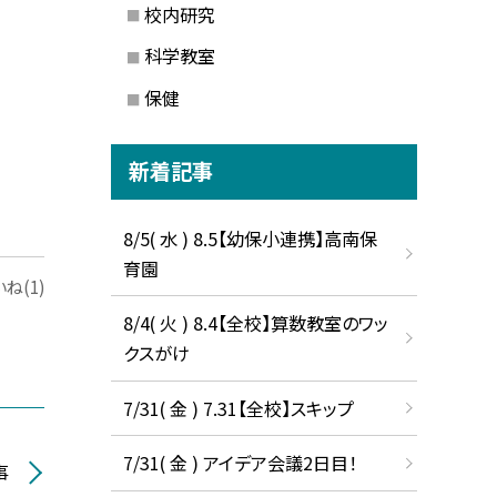
校内研究
科学教室
保健
新着記事
8/5( 水 ) 8.5【幼保小連携】高南保
育園
ね(1)
8/4( 火 ) 8.4【全校】算数教室のワッ
クスがけ
7/31( 金 ) 7.31【全校】スキップ
7/31( 金 ) アイデア会議2日目！
事