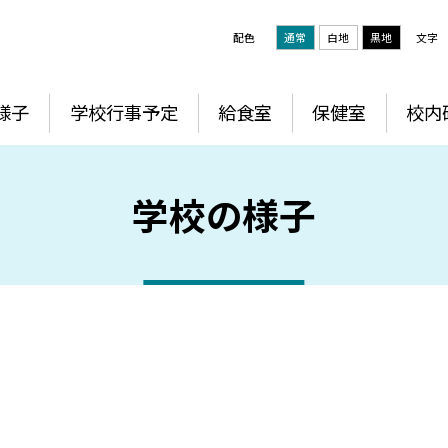
配色
通常
白地
黒地
文字
様子
学校行事予定
給食室
保健室
校内
学校の様子