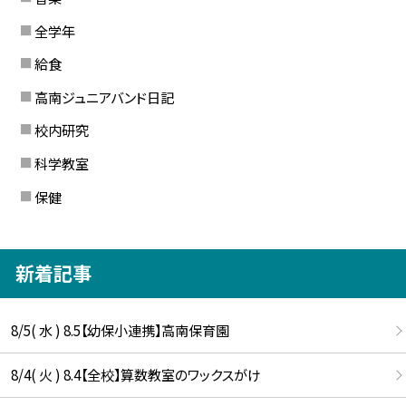
全学年
給食
高南ジュニアバンド日記
校内研究
科学教室
保健
新着記事
8/5( 水 ) 8.5【幼保小連携】高南保育園
8/4( 火 ) 8.4【全校】算数教室のワックスがけ