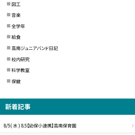
図工
音楽
全学年
給食
高南ジュニアバンド日記
校内研究
科学教室
保健
新着記事
8/5( 水 ) 8.5【幼保小連携】高南保育園