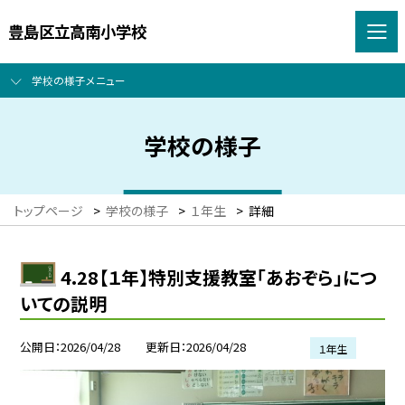
豊島区立高南小学校
学校の様子メニュー
学校の様子
トップページ
>
学校の様子
>
１年生
>
詳細
4.28【１年】特別支援教室「あおぞら」につ
いての説明
公開日
2026/04/28
更新日
2026/04/28
１年生