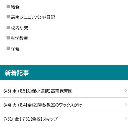
給食
高南ジュニアバンド日記
校内研究
科学教室
保健
新着記事
8/5( 水 ) 8.5【幼保小連携】高南保育園
8/4( 火 ) 8.4【全校】算数教室のワックスがけ
7/31( 金 ) 7.31【全校】スキップ