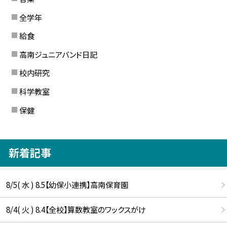
全学年
給食
高南ジュニアバンド日記
校内研究
科学教室
保健
新着記事
8/5( 水 ) 8.5【幼保小連携】高南保育園
8/4( 火 ) 8.4【全校】算数教室のワックスがけ