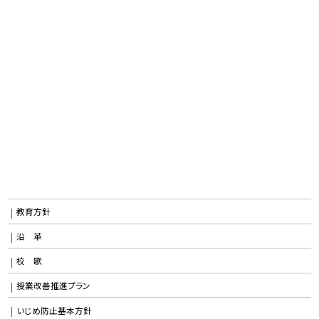
教育方針
沿 革
校 歌
授業改善推進プラン
いじめ防止基本方針