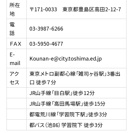
所在
〒171-0033 東京都豊島区高田2-12-7
地
電
03-3987-6266
話
ＦＡＸ
03-5950-4677
E-
Kounan-e@city.toshima.ed.jp
mail
アク
東京メトロ副都心線「雑司ヶ谷駅」3番出
セス
口 徒歩７分
JR山手線「目白駅」徒歩12分
JR山手線「高田馬場駅」徒歩15分
都電荒川線「学習院下駅」徒歩3分
都バス（池86）学習院下 徒歩3分