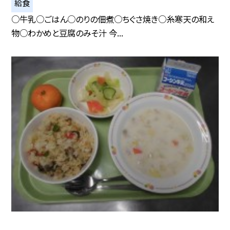
給食
○牛乳○ごはん○のりの佃煮○ちぐさ焼き○糸寒天の和え
物○わかめと豆腐のみそ汁 今...