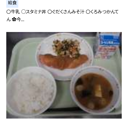
給食
〇牛乳 ○スタミナ丼 〇ぐだくさんみそ汁 〇くろみつかんて
ん ✿今...