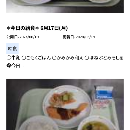
＊今日の給食＊ 6月17日(月)
公開日
2024/06/19
更新日
2024/06/19
給食
○牛乳 〇ごもくごはん 〇かみかみ和え 〇ほねぶとみそしる
✿今日...