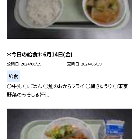
＊今日の給食＊ 6月14日(金)
公開日
2024/06/19
更新日
2024/06/19
給食
〇牛乳 ○ごはん ○鮭のおからフライ ○梅きゅうり ○東京
野菜のみそしる ...