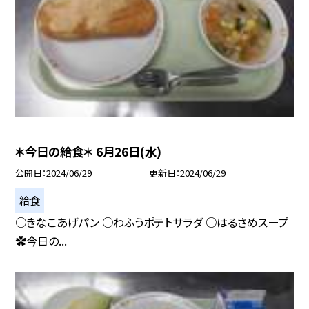
＊今日の給食＊ 6月26日(水)
公開日
2024/06/29
更新日
2024/06/29
給食
○きなこあげパン ○わふうポテトサラダ ○はるさめスープ
✿今日の...