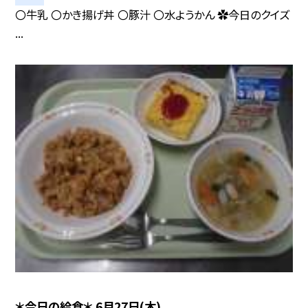
〇牛乳 〇かき揚げ丼 〇豚汁 〇水ようかん ✿今日のクイズ
...
＊今日の給食＊ 6月27日(木)