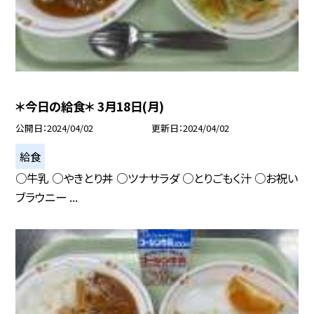
＊今日の給食＊ 3月18日(月)
公開日
2024/04/02
更新日
2024/04/02
給食
○牛乳 ○やきとり丼 ○ツナサラダ ○とりごもく汁 ○お祝い
ブラウニー ...