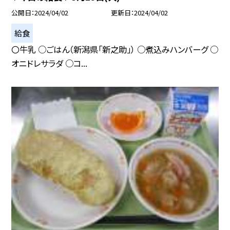
公開日
2024/04/02
更新日
2024/04/02
給食
〇牛乳 ○ごはん（新潟県「新之助」） ○煮込みハンバーグ ○
オニドレサラダ ○コ...