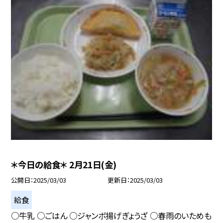
＊今日の給食＊ 2月21日(金)
公開日
2025/03/03
更新日
2025/03/03
給食
○牛乳 ○ごはん ○ジャンボ揚げぎょうざ ○春雨のいためも