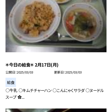
＊今日の給食＊ 2月17日(月)
公開日
2025/03/03
更新日
2025/03/03
給食
○牛乳 ○キムチチャーハン ○こんにゃくサラダ ○ヌードル
スープ ✿...