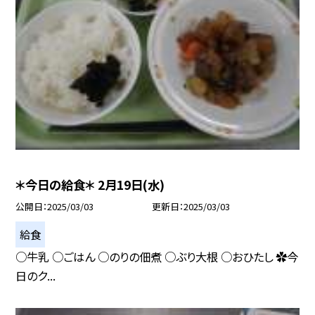
＊今日の給食＊ 2月19日(水)
公開日
2025/03/03
更新日
2025/03/03
給食
○牛乳 ○ごはん ○のりの佃煮 ○ぶり大根 ○おひたし ✿今
日のク...