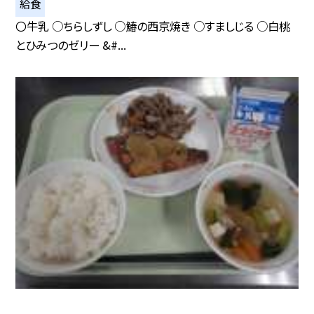
給食
〇牛乳 ○ちらしずし ○鰆の西京焼き ○すましじる ○白桃
とひみつのゼリー &#...