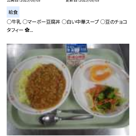
給食
○牛乳 ○マーボー豆腐丼 ○白い中華スープ ○豆のチョコ
タフィー ✿...