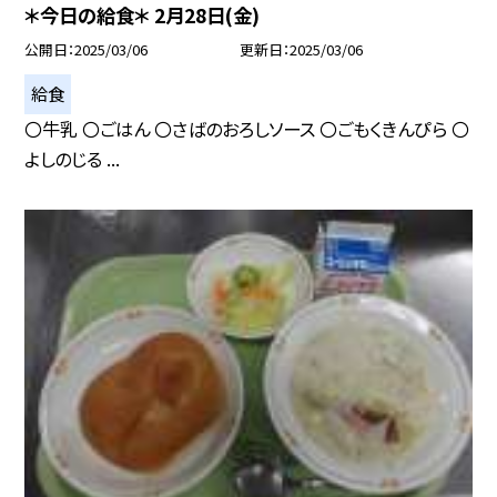
＊今日の給食＊ 2月28日(金)
公開日
2025/03/06
更新日
2025/03/06
給食
〇牛乳 〇ごはん 〇さばのおろしソース 〇ごもくきんぴら 〇
よしのじる ...