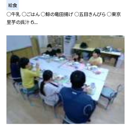
給食
○牛乳 ○ごはん ○鯨の竜田揚げ ○五目きんぴら ○東京
里芋の呉汁 Ϭ...