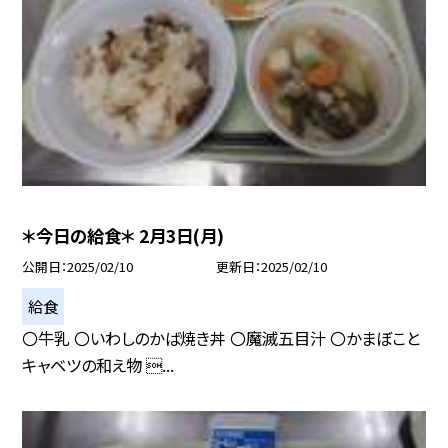
＊今日の給食＊ 2月3日(月)
公開日
2025/02/10
更新日
2025/02/10
給食
〇牛乳 〇いわしのかば焼き丼 〇魔滅五目汁 〇かまぼこと
キャベツの和え物 ...