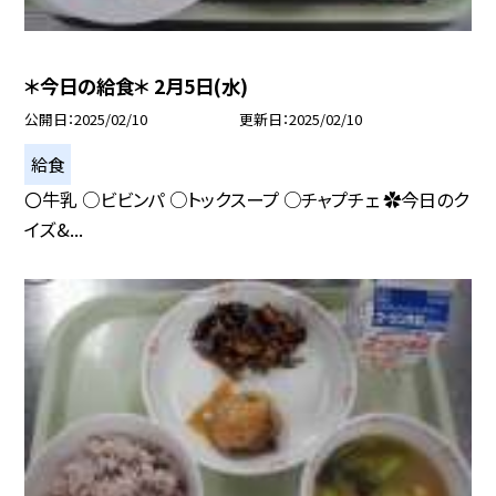
＊今日の給食＊ 2月5日(水)
公開日
2025/02/10
更新日
2025/02/10
給食
〇牛乳 ○ビビンパ ○トックスープ ○チャプチェ ✿今日のク
イズ&...